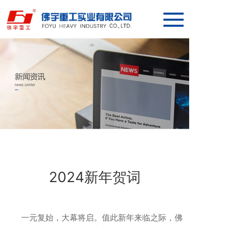
2024新年贺词
一元复始，大幕将启。值此新年来临之际，佛