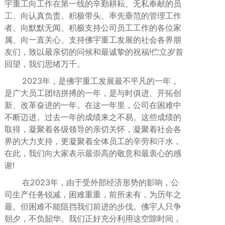
宇重工向工作在第一线的辛勤耕耘、无私奉献的员
工、向认真负责、积极带头、率先垂范的管理工作
者、向默默无闻、积极支持公司员工工作的各位家
属、向一直关心、支持佛宇重工发展的社会各界朋
友们，致以最亲切的问候和最诚挚的祝福!伫立岁首
回望，我们思绪万千。
2023年，是佛宇重工发展最不平凡的一年，
是广大员工团结拼搏的一年，是与时俱进、开拓创
新、改革奋进的一年。在这一年里，公司在困难中
不断迈进。过去一年的成绩来之不易。这些成绩的
取得，凝聚着各级领导的亲切关怀，凝聚着社会各
界的大力支持，更凝聚着全体员工的辛劳和汗水，
在此，我们向大家表示最崇高的敬意和最衷心的感
谢!
在2023年，由于受外部经济形势的影响，公
司生产任务锐减，困难重重，前所未有，为历年之
最。但困难不能阻挡我们前进的步伐。佛宇人只争
朝夕，不负韶华。我们正好充分利用这空隙时间，