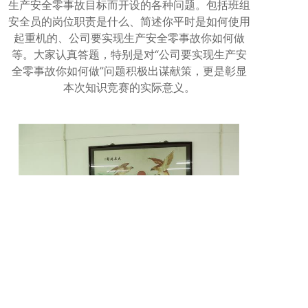
生产安全零事故目标而开设的各种问题。包括班组
安全员的岗位职责是什么、简述你平时是如何使用
起重机的、公司要实现生产安全零事故你如何做
等。大家认真答题，特别是对“公司要实现生产安
全零事故你如何做”问题积极出谋献策，更是彰显
本次知识竞赛的实际意义。
这次安全生产知识竞赛无疑全面检阅大家的安全生